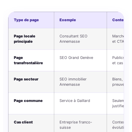
Type de page
Exemple
Contenu a
Page locale
Consultant SEO
Marché, c
principale
Annemasse
et CTA
Page
SEO Grand Genève
Publics, zo
transfrontalière
et cas
Page secteur
SEO immobilier
Biens, com
Annemasse
preuves
Page commune
Service à Gaillard
Seulement s
justifient
Cas client
Entreprise franco-
Contexte, 
suisse
évolution