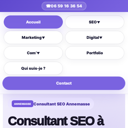
☎
06 59 16 36 54
Accueil
SEO
▼
Marketing
Digital
▼
▼
Com’
Portfolio
▼
Qui suis-je ?
Contact
Consultant SEO Annemasse
Consultant SEO à