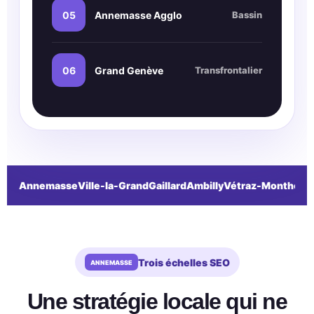
05
Annemasse Agglo
Bassin
06
Grand Genève
Transfrontalier
Annemasse
Ville-la-Grand
Gaillard
Ambilly
Vétraz-Monthoux
Trois échelles SEO
Une stratégie locale qui ne