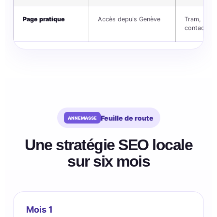
Page pratique
Accès depuis Genève
Tram, Léman
contact
Feuille de route
Une stratégie SEO locale
sur six mois
Mois 1