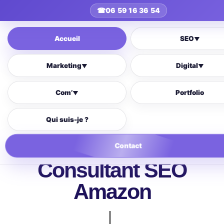
☎
06 59 16 36 54
Accueil
SEO
▼
Marketing
Digital
▼
▼
Com’
Portfolio
▼
Qui suis-je ?
Contact
Consultant SEO
Amazon
optimisé