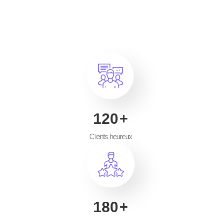
200
+
Clients heureux
300
+