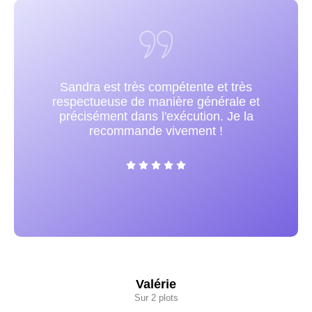
Sandra est très compétente et très
respectueuse de manière générale et
précisément dans l'exécution. Je la
recommande vivement !
Valérie
Sur 2 plots