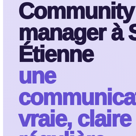
Community
manager à S
Étienne
une
communica
vraie, claire