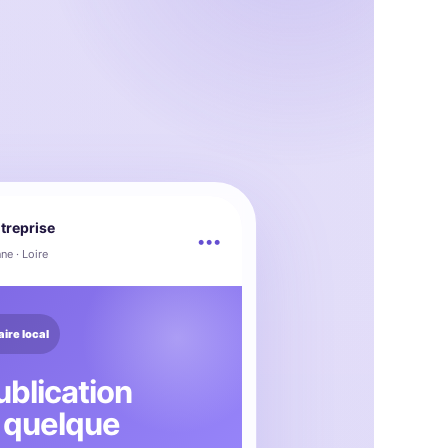
treprise
•••
ne · Loire
aire local
blication
t quelque