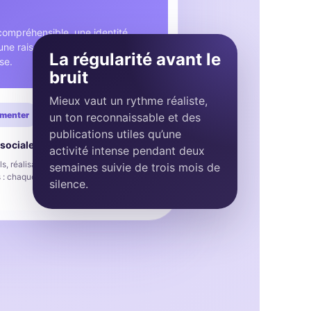
ompréhensible, une identité
ne raison claire de suivre
La régularité avant le
se.
bruit
Mieux vaut un rythme réaliste,
menter
un ton reconnaissable et des
publications utiles qu’une
sociale pensée pour durer
activité intense pendant deux
s, réalisations, équipe, offres et
semaines suivie de trois mois de
s : chaque contenu possède un objectif
silence.