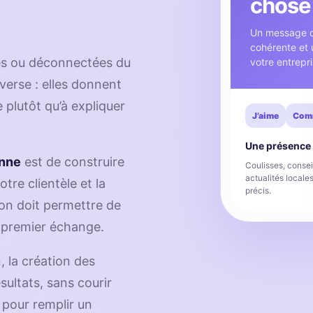
chose
Un message c
cohérente et u
les ou déconnectées du
votre entrepri
nverse : elles donnent
e plutôt qu’à expliquer
J’aime
Com
Une présence 
enne
est de construire
Coulisses, conseil
actualités locale
tre clientèle et la
précis.
on doit permettre de
 premier échange.
 la création des
ésultats, sans courir
 pour remplir un