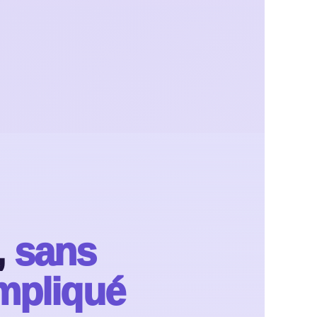
,
sans
ompliqué