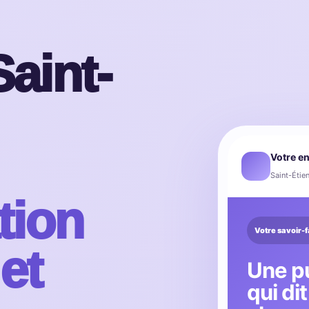
aint-
Votre en
Saint-Étien
tion
Votre savoir-f
 et
Une pu
qui di