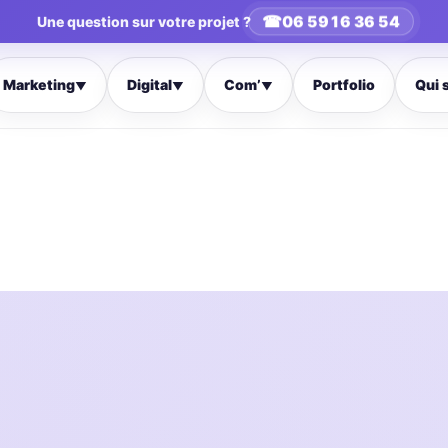
☎
06 59 16 36 54
Une question sur votre projet ?
Marketing
Digital
Com’
Portfolio
Qui 
▼
▼
▼