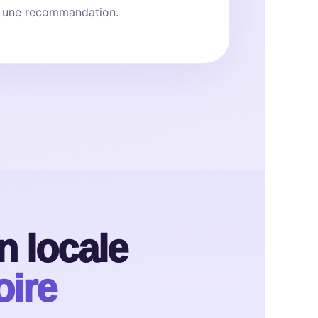
s une recommandation.
 locale
oire