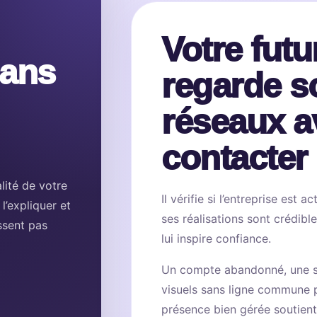
Votre futu
sans
regarde s
réseaux a
contacter
lité de votre
Il vérifie si l’entreprise est a
 l’expliquer et
ses réalisations sont crédib
ssent pas
lui inspire confiance.
Un compte abandonné, une s
visuels sans ligne commune p
présence bien gérée soutient