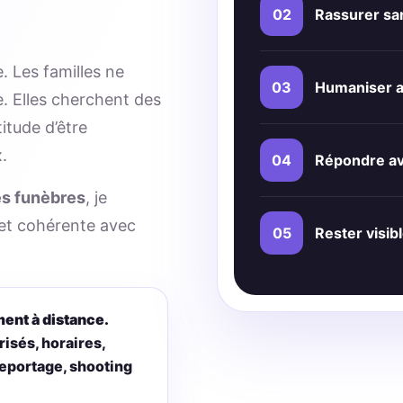
02
Rassurer sa
. Les familles ne
03
Humaniser a
. Elles cherchent des
titude d’être
.
04
Répondre av
s funèbres
, je
e et cohérente avec
05
Rester visib
ment à distance.
risés, horaires,
reportage, shooting