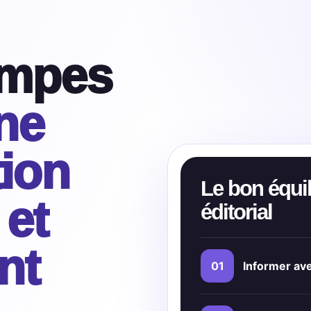
ompes
ne
ion
Le bon équil
 et
éditorial
nt
01
Informer ave