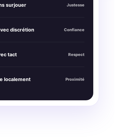
ns surjouer
Justesse
vec discrétion
Confiance
ec tact
Respect
le localement
Proximité