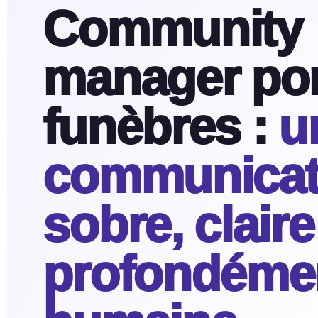
Community
manager p
funèbres :
u
communicat
sobre, claire
profondéme