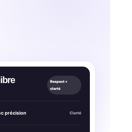
ibre
Respect +
clarté
c précision
Clarté