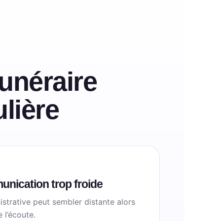
unéraire
ulière
unication trop froide
trative peut sembler distante alors
 l’écoute.