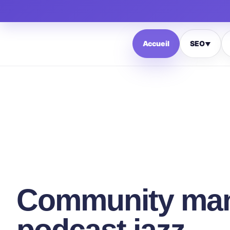
Accueil
SEO
▼
Community man
podcast jazz