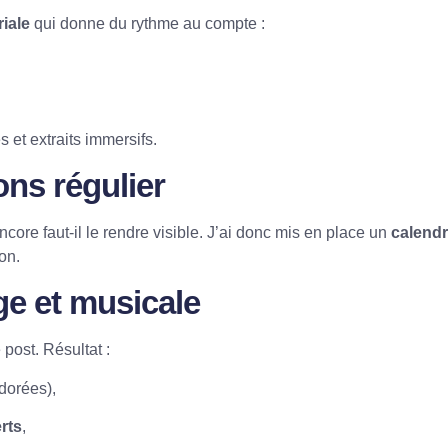
riale
qui donne du rythme au compte :
 et extraits immersifs.
ions
régulier
ore faut-il le rendre visible. J’ai donc mis en place un
calendr
on.
age et musicale
post. Résultat :
dorées),
rts
,