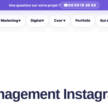
☎
06 59 16 36 54
Une question sur votre projet ?
Marketing
Digital
Com’
Portfolio
Qui 
▼
▼
▼
agement Instagr