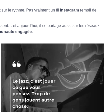
 sur le rythme. Pas vraiment un fil
Instagram
rempli de
essent… et aujourd’hui, il se partage aussi sur les réseaux
unauté engagée
.