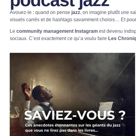
Avouez-le : quand on pense
jazz
, on imagine plutôt une sa
visuels carrés et de hashtags savamment choisis… Et pourt
Le
community management Instagram
est devenu indi
sociaux. C’est exactement ce qu’a voulu faire
Les Chroniq