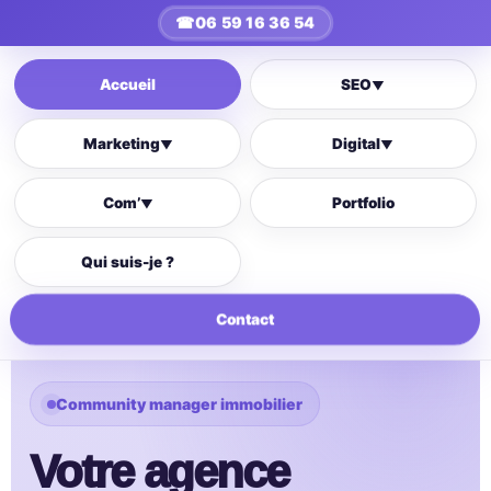
☎
06 59 16 36 54
Accueil
SEO
▼
Marketing
Digital
▼
▼
Com’
Portfolio
▼
Qui suis-je ?
Contact
Community manager immobilier
Votre agence