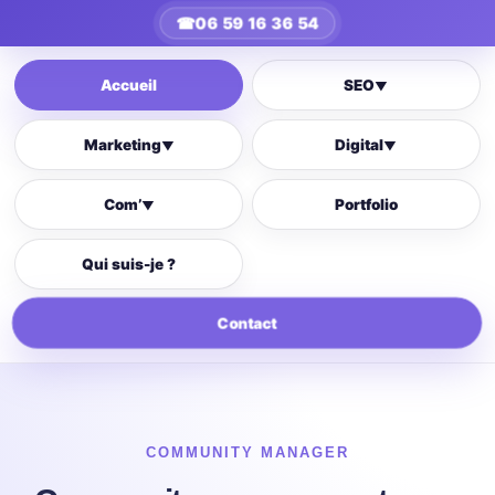
☎
06 59 16 36 54
Accueil
SEO
▼
Marketing
Digital
▼
▼
Com’
Portfolio
▼
Qui suis-je ?
Contact
COMMUNITY MANAGER