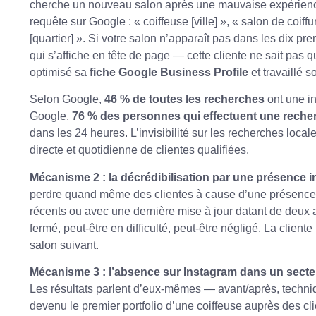
cherche un nouveau salon après une mauvaise expérience
requête sur Google : « coiffeuse [ville] », « salon de coiff
[quartier] ». Si votre salon n’apparaît pas dans les dix p
qui s’affiche en tête de page — cette cliente ne sait pas qu
optimisé sa
fiche Google Business Profile
et travaillé 
Selon Google,
46 % de toutes les recherches
ont une in
Google,
76 % des personnes qui effectuent une reche
dans les 24 heures. L’invisibilité sur les recherches loca
directe et quotidienne de clientes qualifiées.
Mécanisme 2 : la décrédibilisation par une présence i
perdre quand même des clientes à cause d’une présence i
récents ou avec une dernière mise à jour datant de deux an
fermé, peut-être en difficulté, peut-être négligé. La cliente
salon suivant.
Mécanisme 3 : l’absence sur Instagram dans un secte
Les résultats parlent d’eux-mêmes — avant/après, techniq
devenu le premier portfolio d’une coiffeuse auprès des c