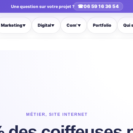
☎
06 59 16 36 54
Une question sur votre projet ?
Marketing
Digital
Com’
Portfolio
Qui 
▼
▼
▼
MÉTIER
,
SITE INTERNET
 des coiffeuses 