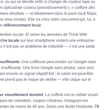
, ou qui se décide enfin à changer de couleur tape sa
ure spécialiste couleur [arrondissement] », « coiffure afro
remiers résultats — et idéalement dans le pack local Maps
e vous existez. Elle ira chez votre concurrent qui, lui, a
son
référencement local
.
tention locale. Et selon les données de Think With
rche locale
sur leur smartphone visitent une entreprise
les n’est pas un problème de notoriété — c’est une perte
nsuffisante.
Une coiffeuse peut exister sur Google mais
nsuffisante. Une fiche Google sans photos, sans avis
s envoie un signal négatif fort : le salon est peut-être
 ne prend pas le risque de vérifier — elle clique sur le
ur visuellement dominé.
La coiffure est un métier visuel.
ues de coloration, coupes créatives. Instagram est
lientes de moins de 40 ans. Selon une étude Hootsuite,
70