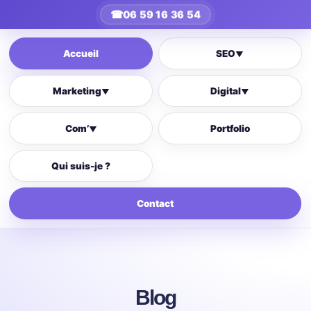
☎
06 59 16 36 54
Accueil
SEO
▼
Marketing
Digital
▼
▼
Com’
Portfolio
▼
Qui suis-je ?
Contact
Blog