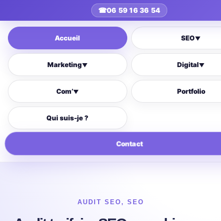
☎
06 59 16 36 54
Accueil
SEO
▼
Marketing
Digital
▼
▼
Com’
Portfolio
▼
Qui suis-je ?
Contact
AUDIT SEO
,
SEO