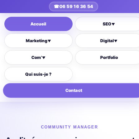
☎
06 59 16 36 54
Accueil
SEO
▼
Marketing
Digital
▼
▼
Com’
Portfolio
▼
Qui suis-je ?
Contact
COMMUNITY MANAGER