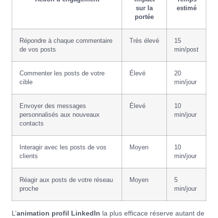
sur la
estimé
portée
Répondre à chaque commentaire
Très élevé
15
de vos posts
min/post
Commenter les posts de votre
Élevé
20
cible
min/jour
Envoyer des messages
Élevé
10
personnalisés aux nouveaux
min/jour
contacts
Interagir avec les posts de vos
Moyen
10
clients
min/jour
Réagir aux posts de votre réseau
Moyen
5
proche
min/jour
L’
animation profil LinkedIn
la plus efficace réserve autant de