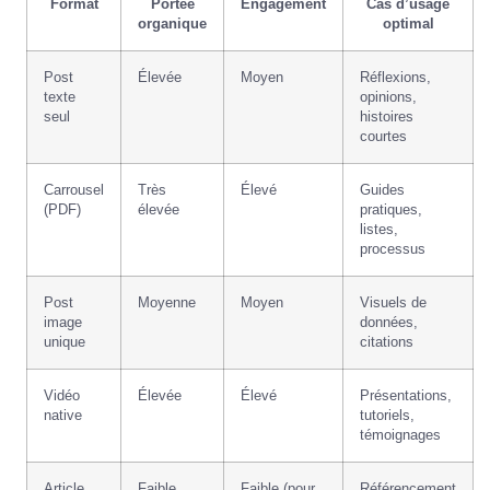
Format
Portée
Engagement
Cas d’usage
organique
optimal
Post
Élevée
Moyen
Réflexions,
texte
opinions,
seul
histoires
courtes
Carrousel
Très
Élevé
Guides
(PDF)
élevée
pratiques,
listes,
processus
Post
Moyenne
Moyen
Visuels de
image
données,
unique
citations
Vidéo
Élevée
Élevé
Présentations,
native
tutoriels,
témoignages
Article
Faible
Faible (pour
Référencement