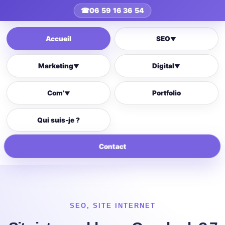
☎
06 59 16 36 54
Accueil
SEO
▼
Marketing
Digital
▼
▼
Com’
Portfolio
▼
Qui suis-je ?
Contact
SEO
,
SITE INTERNET