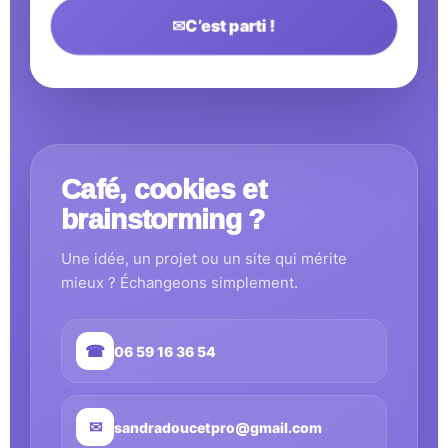
✉
C’est parti !
Café, cookies et
brainstorming ?
Une idée, un projet ou un site qui mérite
mieux ? Échangeons simplement.
☎
06 59 16 36 54
✉
sandradoucetpro@gmail.com